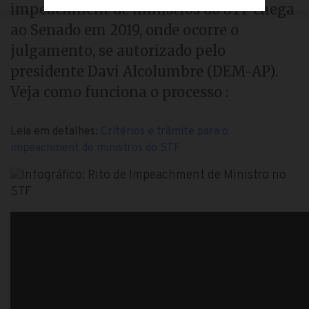
impeachment de ministros do STF chega
ao Senado em 2019, onde ocorre o
julgamento, se autorizado pelo
presidente Davi Alcolumbre (DEM-AP).
Veja como funciona o processo :
Leia em detalhes:
Critérios e trâmite para o
impeachment de ministros do STF