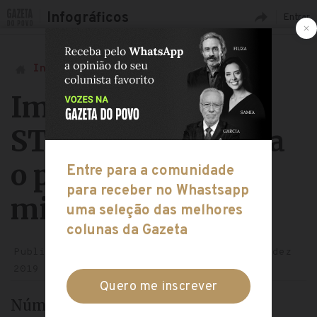
Infográficos
Entrar
Início
Política
Impeachment no
STF: como funciona
o processo contra
ministros
Publicação: 27 nov 2019
Atualização: 5 dez
2019
Número recorde de pedidos para