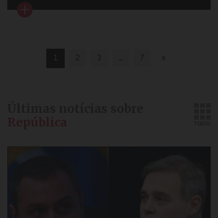
1
2
3
…
7
»
Últimas notícias sobre
República
TODOS