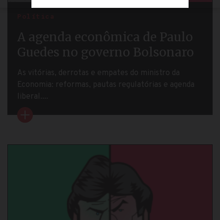
Política
A agenda econômica de Paulo
Guedes no governo Bolsonaro
As vitórias, derrotas e empates do ministro da
Economia: reformas, pautas regulatórias e agenda
liberal....