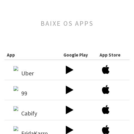
BAIXE OS APPS
App
Google Play
App Store
Uber
99
Cabify
FridaKarro