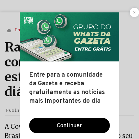
Início
Saúde
Ranking do
coronavírus nos
estados: mortes
diárias
Publicação: 30 jun 2020
A Covid-19 está crescendo em todo o
Brasil? Veja no ranking a evolução do seu